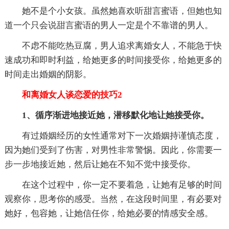
她不是个小女孩。虽然她喜欢听甜言蜜语，但她也知
道一个只会说甜言蜜语的男人一定是个不靠谱的男人。
不虑不能吃热豆腐，男人追求离婚女人，不能急于快
速成功和即时利益，给她更多的时间接受你，给她更多的
时间走出婚姻的阴影。
和离婚女人谈恋爱的技巧2
1、循序渐进地接近她，潜移默化地让她接受你。
有过婚姻经历的女性通常对下一次婚姻持谨慎态度，
因为她们受到了伤害，对男性非常警惕。因此，你需要一
步一步地接近她，然后让她在不知不觉中接受你。
在这个过程中，你一定不要着急，让她有足够的时间
观察你，思考你的感受。当然，在这段时间里，有必要对
她好，包容她，让她信任你，给她必要的情感安全感。