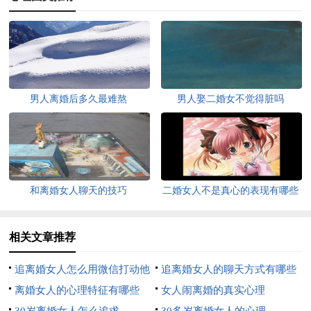
男人离婚后多久最难熬
男人娶二婚女不觉得脏吗
和离婚女人聊天的技巧
二婚女人不是真心的表现有哪些
相关文章推荐
追离婚女人怎么用微信打动他
追离婚女人的聊天方式有哪些
离婚女人的心理特征有哪些
女人闹离婚的真实心理
30岁离婚女人怎么追求
30多岁离婚女人的心理