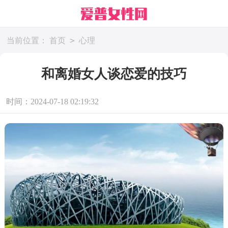
>
当前位置：
首页
心理
和离婚女人谈恋爱的技巧
时间：2024-07-18 02:19:32