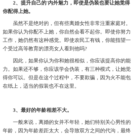
2、提升自己的'内外魅力，即使是伪装也要让她觉得
你配得上她。
虽然不是绝对的，但有些离婚女性非常注重家庭对。
如果你认为你配不上她，你自然会看不起你。即使你努力
工作，她仍然有这种感觉。即使农民工有钱，你能指望一
个受过高等教育的漂亮女人看到他吗?
因此，如果你认为你和她很相似，你应该提高你的能
力。如果还不够，你应该学会伪装，有三种模式，让她觉
得你可以。但是在这个过程中，不要欺骗，因为火不能包
在纸上，适当的假装也不在这里。
3、最好的年龄相差不大。
一般来说，离婚的女并不年轻，她们特别关心男性的
年龄，因为年龄差距太大，会导致双方之间的代沟，最终