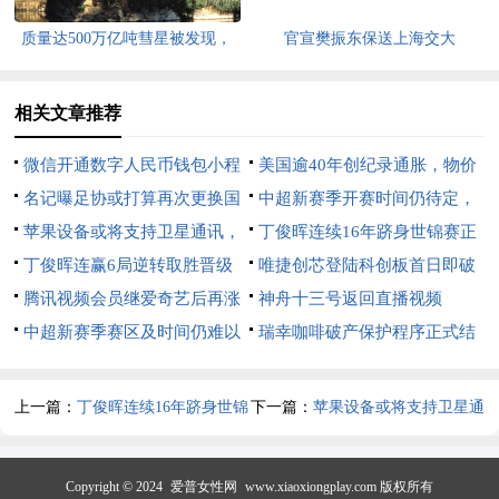
质量达500万亿吨彗星被发现，
官宣樊振东保送上海交大
直径达128公里
相关文章推荐
微信开通数字人民币钱包小程
美国逾40年创纪录通胀，物价
序测试
名记曝足协或打算再次更换国
持续飙升
中超新赛季开赛时间仍待定，
足主教练
苹果设备或将支持卫星通讯，
将力保18支球队参赛
丁俊晖连续16年跻身世锦赛正
可直接绕过运营商
丁俊晖连赢6局逆转取胜晋级
赛
唯捷创芯登陆科创板首日即破
斯诺克世锦赛正赛
腾讯视频会员继爱奇艺后再涨
发
神舟十三号返回直播视频
价
中超新赛季赛区及时间仍难以
瑞幸咖啡破产保护程序正式结
确定
束，将全面回归正常状态
上一篇：
丁俊晖连续16年跻身世锦
下一篇：
苹果设备或将支持卫星通
赛正赛
讯，可直接绕过运营商
Copyright © 2024
爱普女性网
www.xiaoxiongplay.com 版权所有